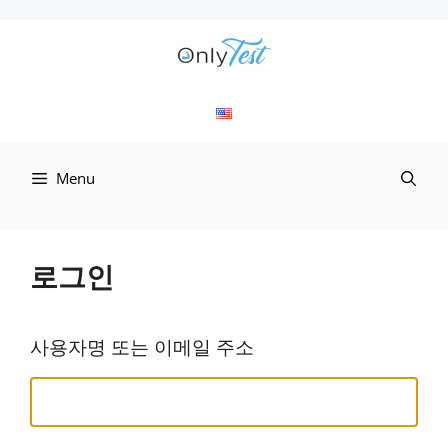
컨
텐
츠
로
Menu
건
너
뛰
로그인
기
사용자명 또는 이메일 주소